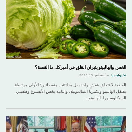
الخس والهالبينو يثيران القلق في أميركا.. ما القصة؟
تكنولوجيا
أغسطس 10, 2026
القضية لا تتعلق بتفشٍ واحد، بل بحادثتين منفصلتين: الأولى مرتبطة
بفلفل الهالبينو وبكتيريا السالمونيلا، والثانية بخس الآيسبرغ وطفيلي
السيكلوسبورا. الهالبينو..…