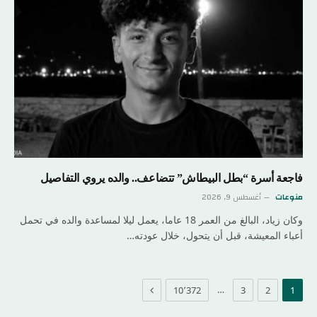
فاجعة أسرة “بطل البيطاش” تتضاعف.. والده يروي التفاصيل
منوعات
أغسطس 9, 2026
وكان زياد، البالغ من العمر 18 عاما، يعمل ليلا لمساعدة والده في تحمل
أعباء المعيشة، قبل أن يتحول، خلال عودته…
التالي
…
10٬372
3
2
1