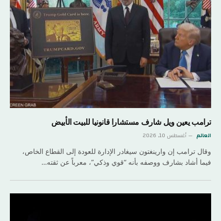
ترامب يعين ويل شارف مستشارا قانونيا للبيت الأبيض
العالم
أغسطس 10, 2026
وقال ترامب إن وارينغتون سيغادر الإدارة للعودة إلى القطاع الخاص،
فيما أشاد بشارف ووصفه بأنه “قوي وذكي”، معرباً عن ثقته…