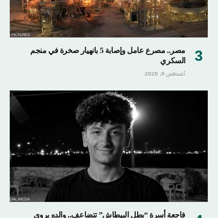
مصر.. مصرع عامل وإصابة 5 بانهيار صخرة في منجم
السكري
أغسطس 9, 2026
فاجعة أسرة “بطل البيطاش” تتضاعف.. والده يروي