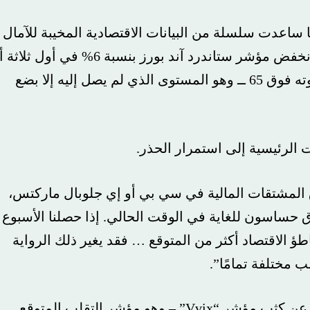
ت سلسلة من البيانات الاقتصادية المخيبة للآمال
في إشعال موجة بيع في السوق العالمية. فقد انخفض مؤشر ستاندرد آند بورز بنسبة 6% في أول ثلاثة أيام
تداول من أغسطس/آب، وبلغ مؤشر فيكس ذروته فوق 65 ــ وهو المستوى الذي لم يصل إليه إلا بضع
سية إلى استمرار الحذر.
قات المالية في سي بي أو إي جلوبال ماركتس،
ون للغاية في الوقت الحالي. إذا حصلنا الأسبوع
اقتصاد أكثر من المتوقع … فقد يغير ذلك الرواية
لفة تمامًا”.
ومن بين علامات القلق التي يراقبها المتداولون عن كثب مؤشر “Vvix” – وهو مؤشر التقلب المتوقع