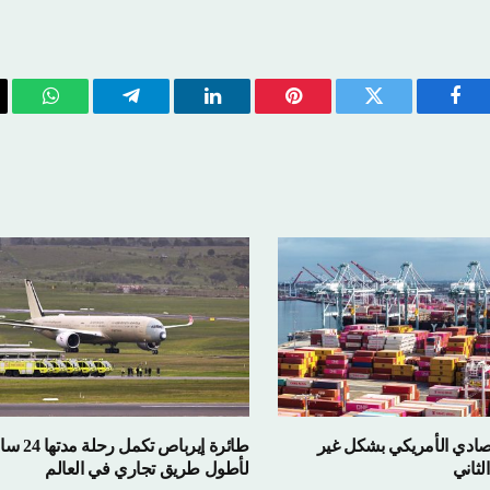
يسبوك
تويتر
بينتيريست
لينكدإن
تيلقرام
واتساب
الب
ال
 الأمريكي بشكل غير
طائرة إيرباص تكمل رحلة مدتها 24 ساع
لأطول طريق تجاري في العالم