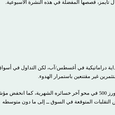
يمز، قصصها المفضلة في هذه النشرة الأسبوعية.
 دراماتيكية في أغسطس/آب، لكن التداول في أسواق
 غير مقتنعين باستمرار الهدوء.
وبحلول يوم الخميس، نجح مؤشر ستاندرد آند بورز 500 في محو آخر خسائره الشهرية، كما انخفض مؤشر
لبات المتوقعة في السوق ــ إلى ما دون متوسطه