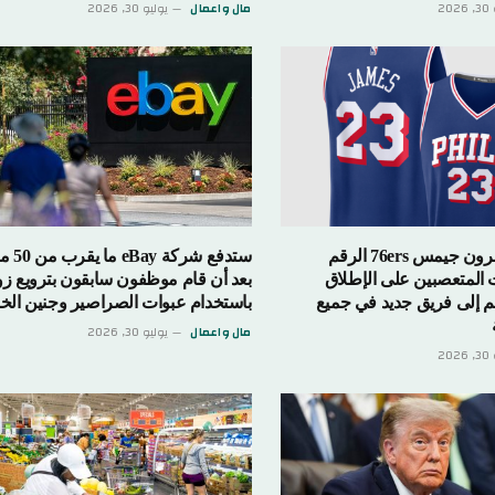
مال واعمال
يوليو 30, 2026
يحطم قميص ليبرون جيمس 76ers الرقم
ستدفع شركة eBay ما يقرب من 50
صبين على الإطلاق
بعد أن قام موظفون سابقون بترويع زوجين
فريق جديد في جميع
باستخدام عبوات الصراصير وجنين الخنازير
مال واعمال
يوليو 30, 2026