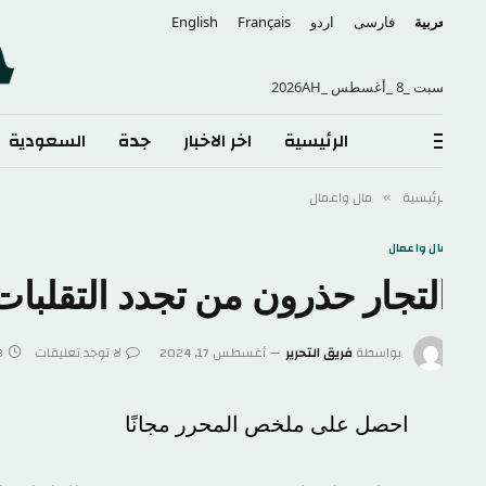
عربية
فارسی
اردو
Français
English
 _8 _أغسطس _2026AH
الرئيسية
اخر الاخبار
جدة
السعودية
الع
لرئيسية
مال واعمال
»
ال واعمال
لتجار حذرون من تجدد التقلبات 
بواسطة
فريق التحرير
أغسطس 17, 2024
لا توجد تعليقات
3 دقائق
احصل على ملخص المحرر مجانًا