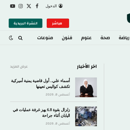
الدخول
X
فيسبوك
الانستغرام
يوتيوب
(Twitter)
مباشر
النشرة البريدية
صحة
علوم
فنون
منوعات
اخر الأخبار
عرض المزيد
أسماء علي.. أول قاضية يمنية أميركية
تكشف كواليس تعيينها
أغسطس 8, 2026
زلزال بقوة 6.8 يهز غرفة عمليات في
اليابان أثناء جراحة
أغسطس 8, 2026