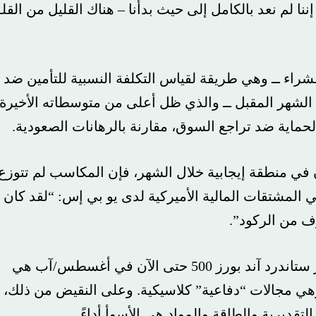
د بالكامل إلى حيث بدأنا – هناك القليل من القلق
ــ وهي طريقة لقياس التكلفة النسبية للتأمين ضد
ند بورز 500 على مدى الشهر المقبل ــ والذي ظل أعلى من متوسطاته الأخيرة.
ة ضد تراجع السوق، مقارنة بالرهانات الصعودية.
آند بورز 500 أصبح الآن في منطقة إيجابية خلال الشهر، فإن المكاسب لم تتوزع
تقات المالية الأميركية لدى يو بي إس: “لقد كان
الركود”.
كانت القطاعات الفرعية الأفضل أداءً في مؤشر ستاندرد آند بورز 500 حتى الآن في أغسطس/آب هي
مجالات “دفاعية” كلاسيكية. وعلى النقيض من ذلك،
ية والطاقة والمواد هي الأسوأ أداءً.