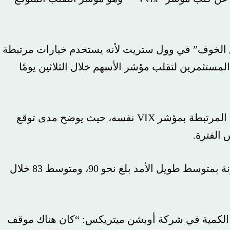
ف” في وول ستريت لأنه يستخدم خيارات مرتبطة
س مدى توقع المستثمرين لتقلب مؤشر الأسهم خلال الثلاثين يومًا
ويستخدم مؤشر Vvix حسابًا مشابهًا للمشتقات المرتبطة بمؤشر VIX نفسه، حيث يوضح مدى توقع
رة.
وأغلق مؤشر Vvix يوم الجمعة عند 103.4، مقارنة بمتوسط ​​طويل الأمد بلغ نحو 90، ومتوسط ​​83 خلال
ية في شركة أوبشن ميتريكس: “كان هناك موقف