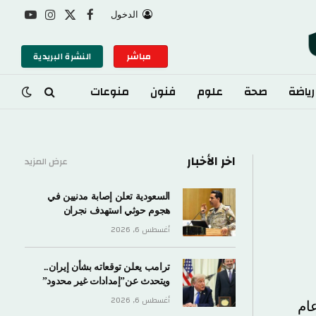
الدخول
X
فيسبوك
الانستغرام
يوتيوب
(Twitter)
مباشر
النشرة البريدية
صحة
علوم
فنون
منوعات
اخر الأخبار
عرض المزيد
السعودية تعلن إصابة مدنيين في
هجوم حوثي استهدف نجران
أغسطس 6, 2026
ترامب يعلن توقعاته بشأن إيران..
ويتحدث عن”إمدادات غير محدود”
أغسطس 6, 2026