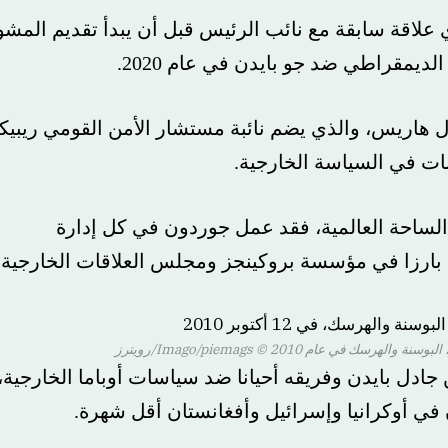
الغة من العمر 61 عامًا، أي علاقة سابقة مع نائب الرئيس قبل أن يبدأ تقديم المشورة
طي ضد جو بايدن في عام 2020.
س، والذي يضم نائبة مستشار الأمن القومي ريبيكا
ي السياسة الخارجية.
ة العالمية، فقد عمل جوردون في كل إدارة
رزا في مؤسسة بروكينجز ومجلس العلاقات الخارجية.
الهرسك في عام 2010
© Imago/piemags/رويترز
 بايدن وفريقه أحيانا ضد سياسات أوباما الخارجية،
رانيا وإسرائيل وأفغانستان أقل شهرة.