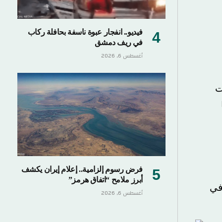
فيديو.. انفجار عبوة ناسفة بحافلة ركاب
في ريف دمشق
أغسطس 6, 2026
فرض رسوم إلزامية.. إعلام إيران يكشف
أبرز ملامح “اتفاق هرمز”
أغسطس 6, 2026