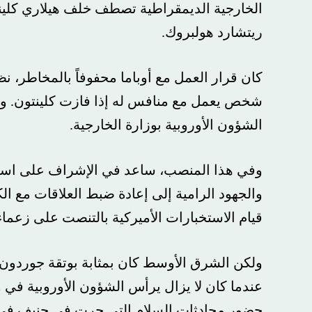
الخارجية الديمقراطية تصطف خلف هيلاري كلينتون و
ريتشارد هولبروك.
كان قرار العمل مع أوباما محفوفاً بالمخاطر، نظراً
شخص يعمل مع منافس له إذا فازت كلينتون. وكافأ أو
الشؤون الأوروبية بوزارة الخارجية.
وفي هذا المنصب، ساعد في الإشراف على استجابة الو
والجهود الرامية إلى إعادة ضبط العلاقات مع الكرم
قيام الاستخبارات الأميركية بالتنصت على زعماء أورو
ولكن الشرق الأوسط كان بمثابة بوتقة جوردون خلال 
عندما كان لا يزال يرأس الشؤون الأوروبية في وزارة
حضور محادثات السلام التي جرت في جنيف في عام 2012 بين الأسد وجماعات المعارضة