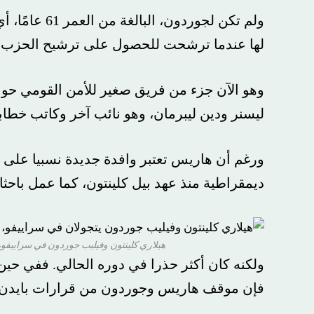
ولم تكن لجوردون، الب
لها عندما ترشحت للحصول على ترشيح الحزب الديمقرا
وهو الآن جزء من فريق صغير للأمن القومي حول هاري
ليسنر ودين ليبرمان، وهو نائب آخر وكاتب خطابات ف
ورغم أن هاريس تعتبر وافدة جديدة نسبيا على الساح
ديمقراطية منذ عهد بيل كلينتون، كما عمل باحثا با
هيلاري كلينتون وفيليب جوردون في سراييفو، البوسنة و
ولكنه كان أكثر حذرا في دوره الحالي. ففي حين جادل
فإن موقف هاريس وجوردون من قرارات بايدن في أوك