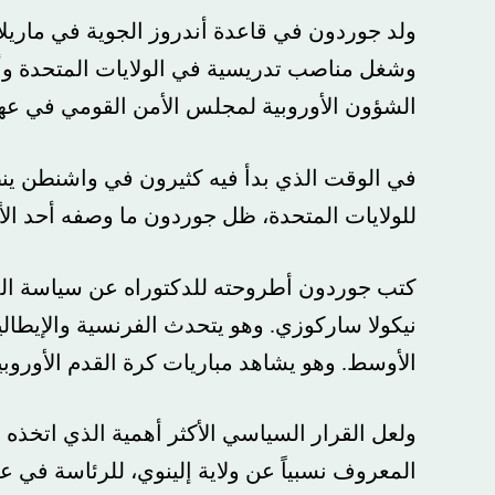
ولد جوردون في قاعدة أندروز الجوية في ماريلاند بين
الشؤون الأوروبية لمجلس الأمن القومي في عهد كلين
في الوقت الذي بدأ فيه كثيرون في واشنطن ينظرون إل
للولايات المتحدة، ظل جوردون ما وصفه أحد الأصدقا
كتب جوردون أطروحته للدكتوراه عن سياسة الدفاع ال
نيكولا ساركوزي. وهو يتحدث الفرنسية والإيطالية وال
الأوسط. وهو يشاهد مباريات كرة القدم الأوروبية وكرة
ولعل القرار السياسي الأكثر أهمية الذي اتخذه جوردون 