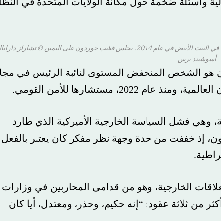
سئلة ضخمة حول مكانة الولايات المتحدة في النظام
 فيليب جوردون على اليمين
© تشارلز داراباك/
تد برس
 الشخص المنخفض المستوى لنائبة الرئيس في مجال
ستشارها للأمن القومي.
ي فشل السياسة الخارجية الأميركية الذي طارد
 إذ خففت من حدة وجهة نظر مفكر كان يعتبر بالفعل
.
 الخارجية، وهو من قدامى المحاربين في وزارات
ثلاثة عقود: “إنه حكيم، وحذر، ومعتدل، أيا كان