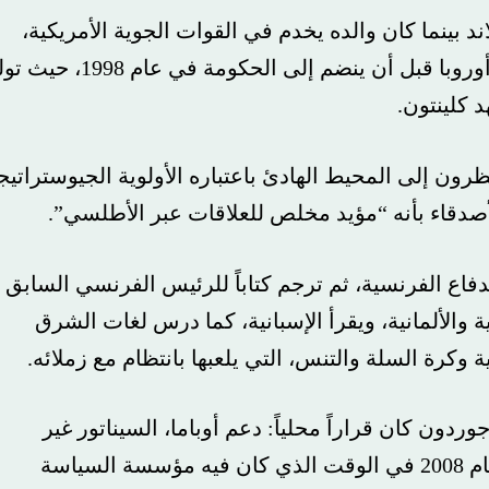
ما كان والده يخدم في القوات الجوية الأمريكية،
وشغل مناصب تدريسية في الولايات المتحدة وأوروبا قبل أن ينضم إلى الحكومة في عام 1998، حيث تولى
تون.
ى المحيط الهادئ باعتباره الأولوية الجيوستراتيجية
ء بأنه “مؤيد مخلص للعلاقات عبر الأطلسي”.
فرنسية، ثم ترجم كتاباً للرئيس الفرنسي السابق
ألمانية، ويقرأ الإسبانية، كما درس لغات الشرق
 السلة والتنس، التي يلعبها بانتظام مع زملائه.
كان قراراً محلياً: دعم أوباما، السيناتور غير
المعروف نسبياً عن ولاية إلينوي، للرئاسة في عام 2008 في الوقت الذي كان فيه مؤسسة السياسة