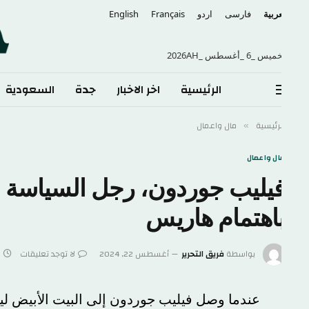
عربية
فارسی
اردو
Français
English
س _6 _أغسطس _2026AH
الرئيسية
اخر الاخبار
جدة
السعودية
الع
لرئيسية
مال واعمال
»
ال واعمال
يليب جوردون، رجل السياسة الخا
اهتمام هاريس
بواسطة
فريق التحرير
أغسطس 22, 2024
لا توجد تعليقات
7 دقائق
عندما وصل فيليب جوردون إلى البيت الأبيض ليكون 