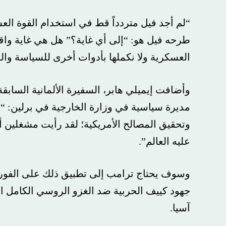
“لم أجد فيل متردداً قط في استخدام القوة العسكري
طرحه فيل هو: “إلى أي غاية؟” هل هي غاية واقعية وقا
العسكرية ولا نكملها بأدوات أخرى للسياسة والحكم 
وأضافت إيميلي هابر، السفيرة الألمانية السابقة ف
مديرة سياسية في وزارة الخارجية في برلين: “إنه يأ
وتحقيق المصالح الأمريكية؛ لقد رأيت مشغلين أمري
عليه العالم”.
وسوف يحتاج ترامب إلى تطبيق ذلك على الفور على أو
جهود كييف الحربية ضد الغزو الروسي الكامل النطاق،
آسيا.