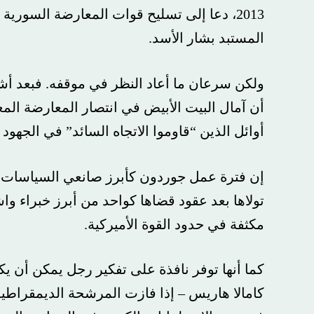
2013، دعا إلى تسليح قوات المعارضة السورية كج
المستبد بشار الأسد.
ولكن سرعان ما أعاد النظر في موقفه. فبعد أشهر قلي
أن آمال البيت الأبيض في انتصار المعارضة المعتدلة
أوائل الذين “قاوموا الاتجاه السائد” في الجهود الرامي
إن فترة عمل جوردون كأبرز صانعي السياسات في ال
تولاها بعد عقود قضاها كواحد من أبرز خبراء واشنطن
مكثفة في حدود القوة الأميركية.
كما أنها توفر نافذة على تفكير رجل يمكن أن يكون 
كامالا هاريس – إذا فازت المرشحة الديمقراطية في ا