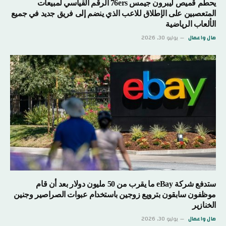
يحطم قميص ليبرون جيمس 76ers الرقم القياسي لمبيعات
المتعصبين على الإطلاق للاعب الذي ينضم إلى فريق جديد في جميع
الألعاب الرياضية
مال واعمال
يوليو 30, 2026
ستدفع شركة eBay ما يقرب من 50 مليون دولار بعد أن قام
موظفون سابقون بترويع زوجين باستخدام عبوات الصراصير وجنين
الخنازير
مال واعمال
يوليو 30, 2026