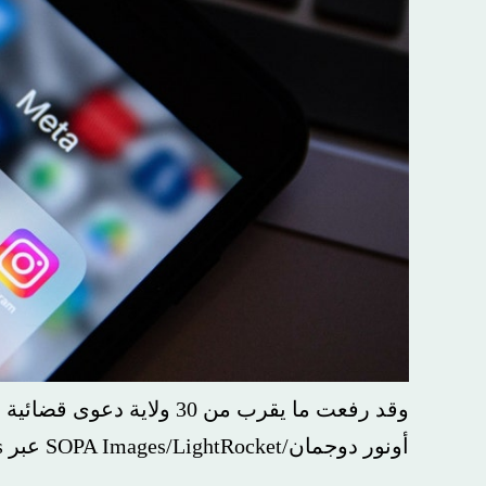
وقد رفعت ما يقرب من 30 ولاية دعوى قضائية ضد ميتا في المحكمة الفيدرالية.
أونور دوجمان/SOPA Images/LightRocket عبر Getty Images / Getty Images)