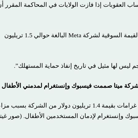
عقوبات إذا فازت الولايات في المحاكمة المقرر أن
وقالت الشركة إن هذا الرقم، الذي يقترب من القيمة السوقية لشركة Meta البالغة حوالي 1.5 تريليون
لها مثيل في تاريخ إنفاذ حماية المستهلك”.
ة ميتا صممت فيسبوك وإنستغرام لمدمني الأطفال
وقالت ميتا إن أربع ولايات تسعى للحصول على غرامات بقيمة 1.4 تريليون دولار من الشركة بسبب مزاعم
إنستغرام لإدمان المستخدمين الأطفال.
(صور غيتي