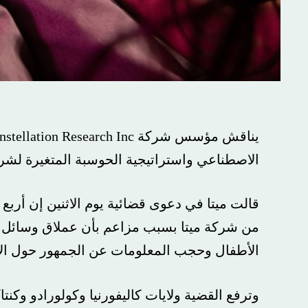
يناق
الاصطناعي واستراتيجية الحوسبة المتغيرة لشركة Meta حول “كسب المال”.
من شركة ميتا بسبب مزاعم بأن عملاق وسائل التوا
الأطفال وحجب المعلومات عن الجمهور حول الأضرار 
وترفع القضية ولايات كاليفورنيا وكولورادو وكنتاكي