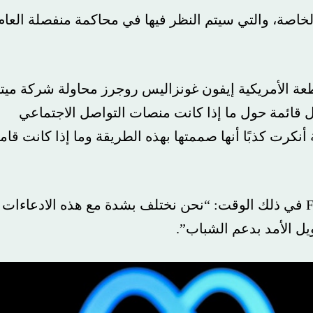
لخاصة، والتي سيتم النظر فيها في محاكمة منفصلة العام
مريكية إيفون غونزاليس روجرز محاولة شركة ميتا
ئمة حول ما إذا كانت منصات التواصل الاجتماعي
ت كذبًا أنها صممتها بهذه الطريقة وما إذا كانت قامت
حدث باسم ميتا في بيان لـ Fox Business في ذلك الوقت: “نحن نختلف بشدة مع هذه الادعاءات
لأمد بدعم الشباب”.