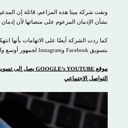
ونفت شركة ميتا هذه المزاعم، قائلة إن المدعين الع
بشأن الإدمان المزعوم على منصاتها لأن إدمان وسائل
كما ردت الشركة أيضًا على الاتهامات بأنها انتهكت ق
بتسويق Facebook وInstagram لجمهور أوسع وليس فقط للأطفال دون سن 13 عامًا.
موقع GOOGLE’s YOUTUBE يص
التواصل الاجتماعي