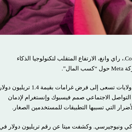
ش مؤسس شركة Constellation Research Inc.، راي وانغ، الارتفاع المتقلب لتكنولوجيا الذكاء
قالت ميتا في دعوى قضائية يوم الاثنين إن أربع ولايات تسعى إلى فرض غرامات بقيمة 1.4 تريليون دولار
صل الاجتماعي صمم فيسبوك وإنستغرام لإدمان
التي تسببها التطبيقات للمستخدمين الصغار.
 ونيوجيرسي. وكشفت ميتا عن رقم تريليون دولار في