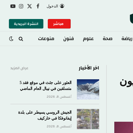
الدخول
X
فيسبوك
الانستغرام
يوتيوب
(Twitter)
مباشر
النشرة البريدية
صحة
علوم
فنون
منوعات
اخر الأخبار
عرض المزيد
يون
العثور على جثث في موقع فقد 5
متسلقين في نيبال العام الماضي
أغسطس 8, 2026
الجيش الروسي يسيطر على بلدة
إيفانوفكا في خاركيف
أغسطس 8, 2026