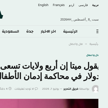
عربية
فارسی
اردو
Français
English
 _8 _أغسطس _2026AH
الرئيسية
اخر الاخبار
جدة
السعودية
الع
لرئيسية
مال واعمال
»
ال واعمال
ولار في محاكمة إدمان الأطفال 
بواسطة
فريق التحرير
يوليو 7, 2026
لا توجد تعليقات
4 دقائق