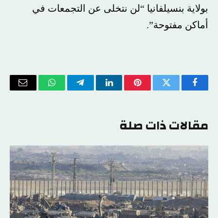
بولاية بنسيلفانيا “لن نتخلى عن التجمعات في
أماكن مفتوحة”.
فيسبوك
تويتر
بينتيريست
لينكدإن
تيلقرام
واتساب
البريد
الإلكتر
مقالات ذات صلة