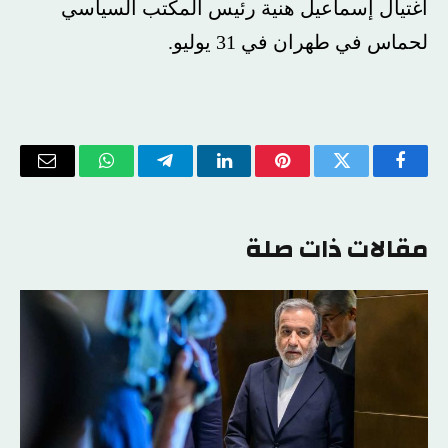
اغتيال
إسماعيل هنية
رئيس المكتب السياسي
لحماس في طهران في 31 يوليو.
فيسبوك
تويتر
بينتيريست
لينكدإن
تيلقرام
واتساب
البريد
الإلكتر
مقالات ذات صلة