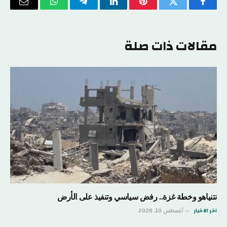
فيسبوك
تويتر
بينتيريست
لينكدإن
تيلقرام
واتساب
البريد
الإلكتر
مقالات ذات صلة
نتنياهو وخطة غزة.. رفض سياسي وتنفيذ على الأرض
اخر الاخبار
أغسطس 10, 2026