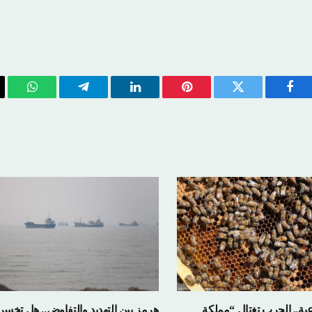
فيسبوك
تويتر
بينتيريست
لينكدإن
تيلقرام
واتسا
عية.. الحرب تغتال “مملكة
هرمز بين التهديد والتفاوض.. هل تخسر 