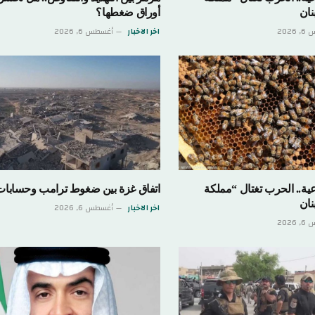
نان
أوراق ضغطها؟
202
اخر الاخبار
أغسطس 6, 2026
عية.. الحرب تغتال “مملكة
اتفاق غزة بين ضغوط ترامب وحسابات ن
نان
اخر الاخبار
أغسطس 6, 2026
202