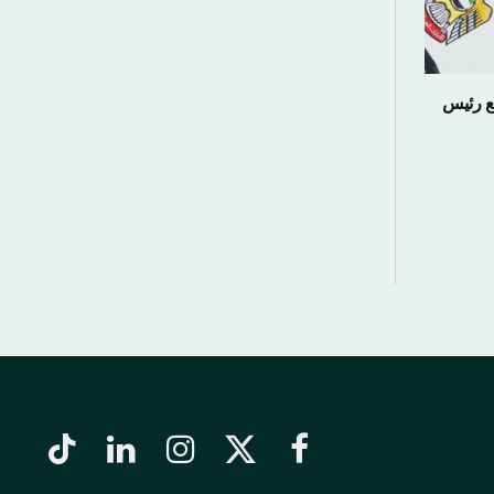
ع رئيس
فيسبوك
X
الانستغرام
لينكدإن
تيكتوك
(Twitter)