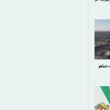
تنياهو