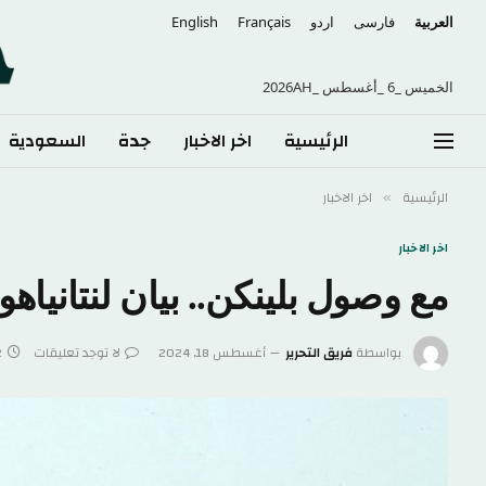
العربية
فارسی
اردو
Français
English
الخميس _6 _أغسطس _2026AH
الرئيسية
اخر الاخبار
جدة
السعودية
الرئيسية
اخر الاخبار
»
اخر الاخبار
مع وصول بلينكن.. بيان لنتانياهو
بواسطة
فريق التحرير
أغسطس 18, 2024
لا توجد تعليقات
2 