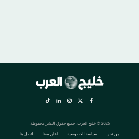
X
فيسبوك
الانستغرام
لينكدإن
تيكتوك
(Twitter)
2026 © خليج العرب. جميع حقوق النشر محفوظة.
من نحن
سياسة الخصوصية
اعلن معنا
اتصل بنا