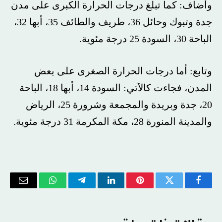
وأضاف: كما تبلغ درجات الحرارة الكبرى على مدن
جدة وتبوك وحائل 36، طريف والطائف 35، أبها 32،
الباحة 30، السودة 25 درجة مئوية.
وتابع: أما درجات الحرارة الصغرى على بعض
المدن، فجاءت كالآتي: السودة 14، أبها 18، الباحة
20، جدة وبريدة والمجمعة وشرورة 25، الرياض
والمدينة المنورة 28، مكة المكرمة 31 درجة مئوية.
فيسبوك
تويتر
بينتيريست
لينكدإن
تيلقرام
واتساب
البريد
الإلكتر