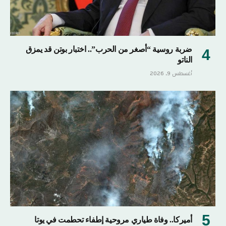
ضربة روسية “أصغر من الحرب”.. اختبار بوتن قد يمزق
الناتو
أغسطس 9, 2026
أميركا.. وفاة طياري مروحية إطفاء تحطمت في يوتا