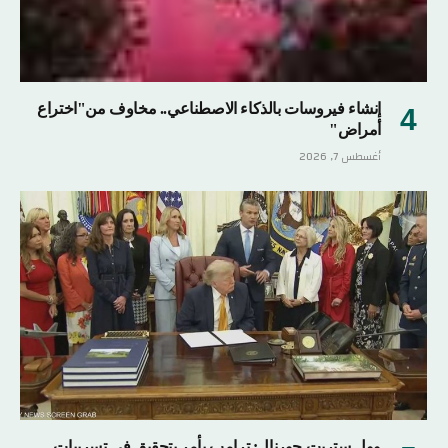
إنشاء فيروسات بالذكاء الاصطناعي.. مخاوف من"اختراع
أمراض"
أغسطس 7, 2026
وول ستريت جورنال: ترامب يأمر بتحقيق في تسريبات