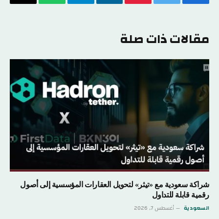
فيسبوك
تويتر
بينتيريست
لينكدإن
تيلقرام
واتساب
البريد
الإلكتر
مقالات ذات صلة
شراكة سعودية مع «تيثر» لتحويل العقارات المؤسسية إلى أصول
رقمية قابلة للتداول
السعودية
أغسطس 7, 2026