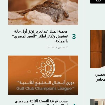
ب
البريد
الإلكتروني
محمية الملك عبدالعزيز توثق أول حالة
تعشيش وتكاثر لطائر "السبد المصري"
بالمملكة
أغسطس 5, 2026
لخضير:
ي مجلس
سحب قرعة النسخة الثالثة من دوري