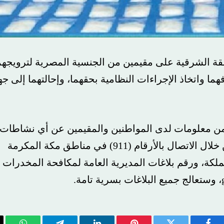
طقة الشرقية على مقيمين من الجنسية المصرية لترويجهم
هما واتخاذ الإجراءات النظامية بحقهما، وإحالتهما إلى جه
فر من معلومات لدى المواطنين والمقيمين عن أي نشاطات
ذات صلة بتهريب أو ترويج المخدرات، وذلك من خلال الاتصال بالأرقام (911) في مناطق مكة المكرمة
ي بقية مناطق المملكة، ورقم بلاغات المديرية العامة لمكافحة المخدرات
، وستعالج جميع البلاغات بسرية تامة.