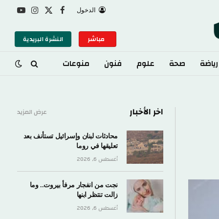
الدخول
X
فيسبوك
الانستغرام
يوتيوب
(Twitter)
مباشر
النشرة البريدية
رياضة
صحة
علوم
فنون
منوعات
اخر الأخبار
عرض المزيد
محادثات لبنان وإسرائيل تستأنف بعد
تعليقها في روما
أغسطس 6, 2026
نجت من انفجار مرفأ بيروت.. وما
زالت تنتظر ابنها
أغسطس 6, 2026