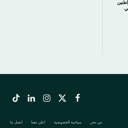
اطنين
لي
فيسبوك
X
الانستغرام
لينكدإن
تيكتوك
(Twitter)
من نحن
سياسة الخصوصية
اعلن معنا
اتصل بنا