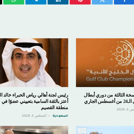
فيسبوك
تويتر
بينتيريست
لينكدإن
تيلقرام
واتسا
ة الثالثة من دوري أبطال
رئيس لجنة أهالي رياض الخبراء خالد ا
 الجاري
أعتز بالثقة السامية بتعييني عضوًا ف
منطقة القصيم
 2026
السعودية
أغسطس 5, 2026