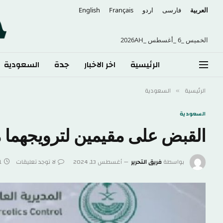
العربية
فارسی
اردو
Français
English
الخميس _6 _أغسطس _2026AH
الرئيسية
اخر الاخبار
جدة
السعودية
الرئيسية
السعودية
»
السعودية
القبض على مقيمين لترويجهما م
بواسطة
فريق التحرير
أغسطس 13, 2024
لا توجد تعليقات
1 دقا