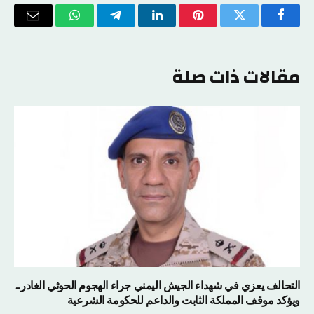
فيسبوك
تويتر
بينتيريست
لينكدإن
تيلقرام
واتساب
البريد
الإلكتر
مقالات ذات صلة
التحالف يعزي في شهداء الجيش اليمني جراء الهجوم الحوثي الغادر..
ويؤكد موقف المملكة الثابت والداعم للحكومة الشرعية