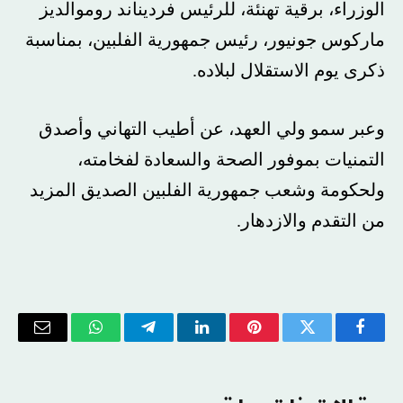
الوزراء، برقية تهنئة، للرئيس فرديناند روموالديز
ماركوس جونيور، رئيس جمهورية الفلبين، بمناسبة
ذكرى يوم الاستقلال لبلاده.
وعبر سمو ولي العهد، عن أطيب التهاني وأصدق
التمنيات بموفور الصحة والسعادة لفخامته،
ولحكومة وشعب جمهورية الفلبين الصديق المزيد
من التقدم والازدهار.
فيسبوك
تويتر
بينتيريست
لينكدإن
تيلقرام
واتساب
البريد
الإلكتر