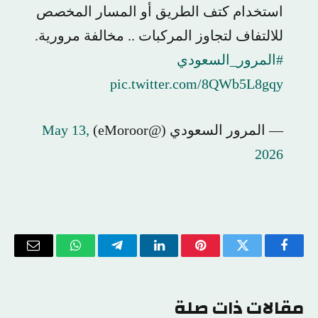
استخدام كتف الطريق أو المسار المخصص
للالتفاف لتجاوز المركبات .. مخالفة مرورية.
#المرور_السعودي
pic.twitter.com/8QWb5L8gqy
— المرور السعودي (@eMoroor)
May 13,
2026
فيسبوك
تويتر
بينتيريست
لينكدإن
تيلقرام
واتساب
البريد
الإلكتر
مقالات ذات صلة