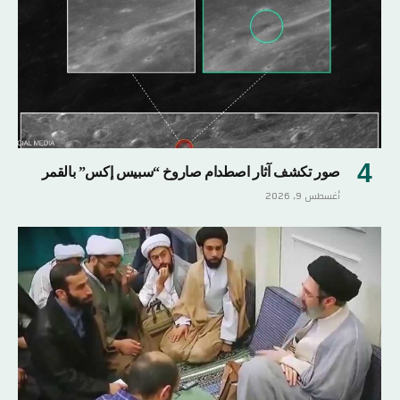
صور تكشف آثار اصطدام صاروخ “سبيس إكس” بالقمر
أغسطس 9, 2026