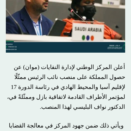
أعلن المركز الوطني لإدارة النفايات (موان) عن
حصول المملكة على منصب نائب الرئيس ممثّلًا
لإقليم آسيا والمحيط الهادي في رئاسة الدورة 17
لمؤتمر الأطراف القادمة لاتفاقية بازل وممثّلةً في،
الدكتور نواف البليسي لهذا المنصب.
ويأتي ذلك ضمن جهود المركز في معالجة القضايا