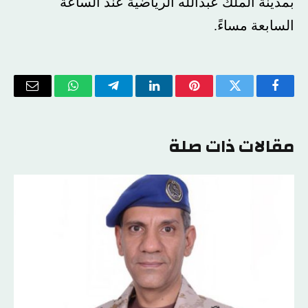
بمدينة الملك عبدالله الرياضية عند الساعة
السابعة مساءً.
فيسبوك
تويتر
بينتيريست
لينكدإن
تيلقرام
واتساب
البريد
الإلكتر
مقالات ذات صلة