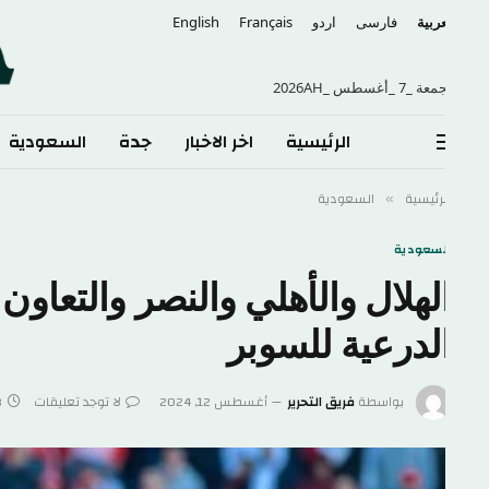
عربية
فارسی
اردو
Français
English
 _7 _أغسطس _2026AH
الرئيسية
اخر الاخبار
جدة
السعودية
الع
لرئيسية
السعودية
»
لسعودية
لهلال والأهلي والنصر والتعاون 
لدرعية للسوبر
بواسطة
فريق التحرير
أغسطس 12, 2024
لا توجد تعليقات
3 دقائق