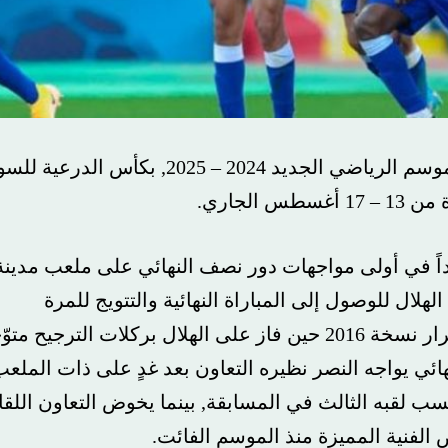
تفتتح أندية، الهلال والنصر والأهلي والتعاون، الموسم الرياضي الجديد 2024 – 2025, بكأس الدرعية للسوبر
في أولى مواجهات دور نصف النهائي على ملعب مدينة
للوصول إلى المباراة النهائية والتتويج للمرة
الخامسة بتاريخه، في حين يطمح الأهلي إلى تكرار نسخة 2016 حين فاز على الهلال بركلات الترجيح متوّجاً
 يواجه النصر نظيره التعاون بعد غدٍ على ذات الملعب,
ه الثالث في المسابقة, بينما يخوض التعاون اللقاء
ة المميزة منذ الموسم الفائت.