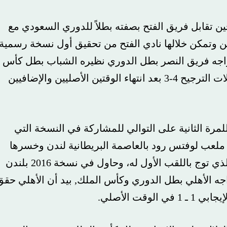
خة للسوبر السعودي عام 2013, حين تقابل فريق الفتح بصفته بطلاً للدوري السعودي مع
مكن خلالها نادي الفتح من تحقيق أول نسخة رسمية
لاثية مقابل هدفين، وفي عام 2014 واجه فريق النصر بطل الدوري نظيره الشباب بطل كأس
الملك وحقق الأول بطولته الأولى بعد فوزه بركلات الترجيح 4-3 بعد انتهاء الوقتين الأصليين والإضافيين
ي للمرة الثانية على التوالي للمشاركة في النسخة التي
ب لوفتس رود بالعاصمة البريطانية لندن وخسرها
بهدف دون مقابل من الهلال بطل كأس الملك الذي توج باللقب الأول له، وحاول في نسخة 2016 بلندن
 الأهلي بطل الدوري وكأس الملك, بيد أن الأهلي حقق