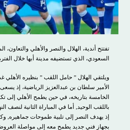
السعودي، الذي تستضيفه مدينة أبها خلال الفترة من 13 – 17 أغسطس الجاري.
ويلتقي الهلال ” حامل اللقب ” بنظيره الأهلي غداً 
الأمير سلطان بن عبدالعزيز الرياضية، إذ يسعى الهلال 
باللقب الوحيد, أما في المباراة الثانية لنصف النهائي
إذ يهدف النصر إلى تلبية طموحات جماهيره, وكسب لقب
بجهاز فني جديد يطمح معه إلى مواصلة العروض الفني