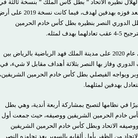
وري الهلال نظيره الاتحاد ” بطل كأس الملك ” بنسخة ثالثة في
لندن، وتمكن خلالها الهلال من التتويج بالبطولة بعد فوزه بهدفين لهدف، فيما كانت نسخة 2019 على أرض
لدوري النصر بنظيره بطل كأس خادم الحرمين
ه.
وواصلت البطولة إثارتها وقوتها حيث أقيمت في عام 2020 على مدينة الملك فهد الرياضية بالرياض بين
 وفاز بها النصر بثلاثة أهداف مقابل لا شيء، في
لى السوبر ويواجه الفيصلي بطل كأس خادم الحرمين الشريفين،
 بهدفين لمثلهما.
ًا وتغيرًا في نظامها لتصبح بمشاركة أربعة أندية، وهي بطل
خادم الحرمين الشريفين ووصيفه، حيث جمعت أول
فه الاتحاد وبطل كأس خادم الحرمين الشريفين
من الظفر بأول ألقابه بالسوبر بعد تجاوزه النصر