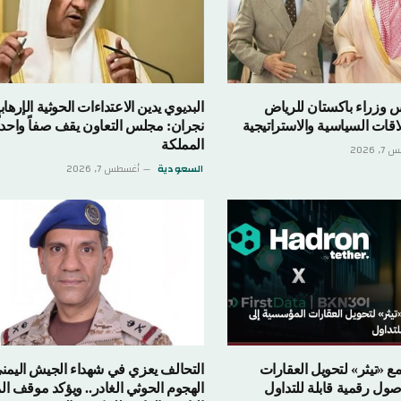
ء باكستان للرياض
البديوي يدين الاعتداءات الحوثية الإرهابية على
سياسية والاستراتيجية
نجران: مجلس التعاون يقف صفاً واحداً مع
المملكة
السعودية
أغسطس 7, 2026
» لتحويل العقارات
التحالف يعزي في شهداء الجيش اليمني جراء
ية قابلة للتداول
الهجوم الحوثي الغادر.. ويؤكد موقف المملكة