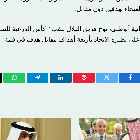
ء بهدفين دون مقابل.
ة الإماراتية أبوظبي، توج فريق الهلال بلقب ” كأس الدرعية للسوبر
 نظيره الاتحاد بأربعة أهداف مقابل هدف في قمة
يسبوك
تويتر
بينتيريست
لينكدإن
تيلقرام
واتساب
الب
ال