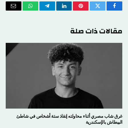
فيسبوك
تويتر
بينتيريست
لينكدإن
تيلقرام
واتساب
البريد
الإلكتر
مقالات ذات صلة
غرق شاب مصري أثناء محاولته إنقاذ ستة أشخاص في شاطئ
البيطاش بالإسكندرية