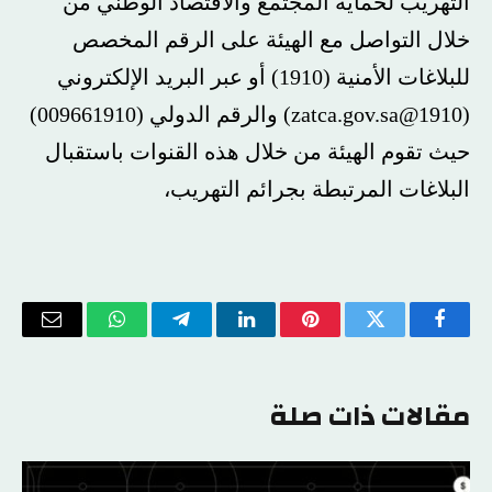
التهريب لحماية المجتمع والاقتصاد الوطني من
خلال التواصل مع الهيئة على الرقم المخصص
للبلاغات الأمنية (1910) أو عبر البريد الإلكتروني
(
1910@zatca.gov.sa
) والرقم الدولي (009661910)
حيث تقوم الهيئة من خلال هذه القنوات باستقبال
البلاغات المرتبطة بجرائم التهريب،
فيسبوك
تويتر
بينتيريست
لينكدإن
تيلقرام
واتساب
البريد
الإلكتر
مقالات ذات صلة