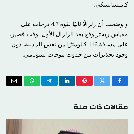
كامتشاتسكي​​​.
وأوضحت أن زلزالًا ثانيًا بقوة 4.7 درجات على
مقياس ريختر وقع بعد الزلزال الأول بوقت قصير،
على مسافة 116 كيلومترًا من نفس المدينة، دون
وجود تحذيرات من حدوث موجات تسونامي.
فيسبوك
تويتر
بينتيريست
لينكدإن
تيلقرام
واتساب
البريد
الإلكتر
مقالات ذات صلة