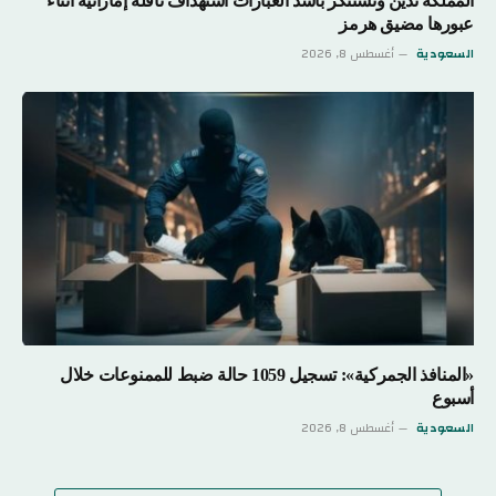
المملكة تدين وتستنكر بأشد العبارات استهداف ناقلة إماراتية أثناء
عبورها مضيق هرمز
السعودية
أغسطس 8, 2026
«المنافذ الجمركية»: تسجيل 1059 حالة ضبط للممنوعات خلال
أسبوع
السعودية
أغسطس 8, 2026