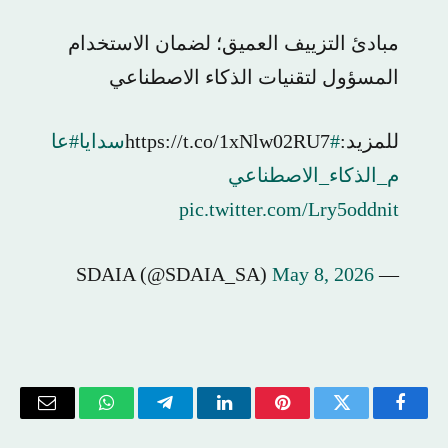
مبادئ التزييف العميق؛ لضمان الاستخدام
المسؤول لتقنيات الذكاء الاصطناعي
للمزيد:https://t.co/1xNlw02RU7
#سدايا
#عا
م_الذكاء_الاصطناعي
pic.twitter.com/Lry5oddnit
May 8, 2026
— SDAIA (@SDAIA_SA)
فيسبوك
تويتر
بينتيريست
لينكدإن
تيلقرام
واتساب
البريد