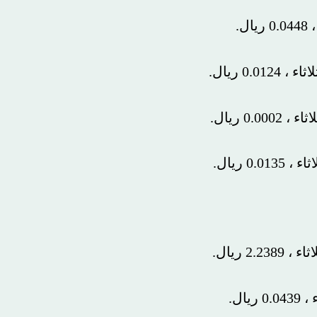
.
.
.