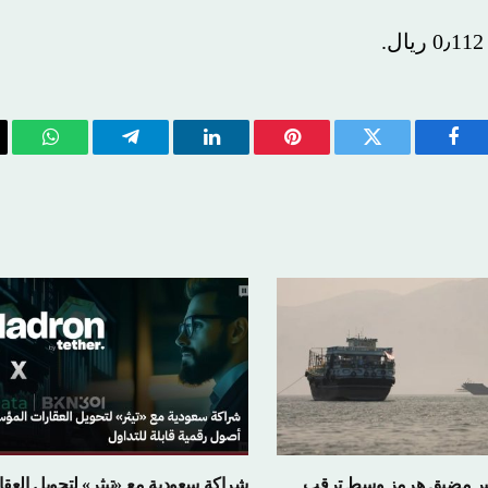
يسبوك
تويتر
بينتيريست
لينكدإن
تيلقرام
واتساب
الب
ال
ضيق هرمز وسط ترقب
شراكة سعودية مع «تيثر» لتحويل العقارات