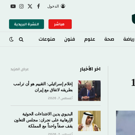
الدخول
X
فيسبوك
الانستغرام
يوتيوب
(Twitter)
مباشر
النشرة البريدية
صحة
علوم
فنون
منوعات
اخر الأخبار
عرض المزيد
إعلام إسرائيلي: التقييم هو أن ترامب
بطريقه لاتفاق مع إيران
أغسطس 7, 2026
البديوي يدين الاعتداءات الحوثية
الإرهابية على نجران: مجلس التعاون
يقف صفاً واحداً مع المملكة
أغسطس 7, 2026