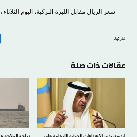
سعر الريال مقابل الليرة التركية، اليوم الثلاثاء ، 0٫112 ريال.
اركها.
ف
قالات ذات صلة
لبديوي يدين الاعتداءات الحوثية الإرهابية على
تراجع الملاحة عبر م