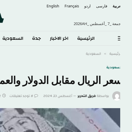
عربية
فارسی
اردو
Français
English
 _7 _أغسطس _2026AH
الرئيسية
اخر الاخبار
جدة
السعودية
الع
لرئيسية
السعودية
»
لسعودية
عر الريال مقابل الدولار والعملات الأجنب
بواسطة
فريق التحرير
أغسطس 13, 2024
لا توجد تعليقات
2 دقائق