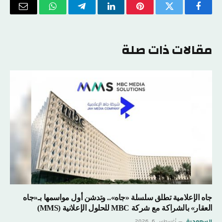
فيسبوك
تويتر
بينتيريست
لينكدإن
تيلقرام
واتساب
البريد
الإلكتر
مقالات ذات صلة
جاه الإعلامية تطلق سلسلة «جاه».. وتدشن أول مواسمها بـ«جاه
العقار» بالشراكة مع شركة MBC للحلول الإعلانية (MMS)
السعودية
أغسطس 6, 2026