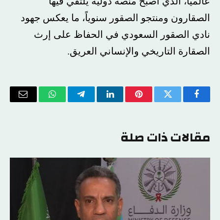
عالمياً، الذي أصبح منصة دولية يلتقي فيها
الصقارون ومنتجو الصقور سنوياً، ما يعكس جهود
نادي الصقور السعودي في الحفاظ على إرث
الصقارة التاريخي والإنساني العريق.
فيسبوك
تويتر
بينتيريست
لينكدإن
تيلقرام
واتساب
البريد
الإلكتر
مقالات ذات صلة