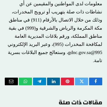
معلومات لدى المواطنين والمقيمين عن أي
نشاطات ذات صلة بتهريب أو ترويج المخدرات،
وذلك من خلال الاتصال بالأرقام (911) في مناطق
مكة المكرمة والرياض والشرقية و(999) في بقية
مناطق المملكة، ورقم بلاغات المديرية العامة
لمكافحة المخدرات (995)، وعبر البريد الإلكتروني
995@gdnc.gov.sa
، وستعالج جميع البلاغات بسرية
تامة.
فيسبوك
تويتر
بينتيريست
لينكدإن
تيلقرام
واتساب
البريد
الإلكتر
مقالات ذات صلة