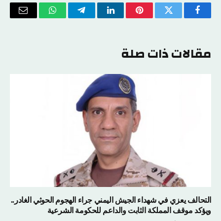
فيسبوك
تويتر
بينتيريست
لينكدإن
تيلقرام
واتساب
البريد
الإلكتر
مقالات ذات صلة
التحالف يعزي في شهداء الجيش اليمني جراء الهجوم الحوثي الغادر..
ويؤكد موقف المملكة الثابت والداعم للحكومة الشرعية