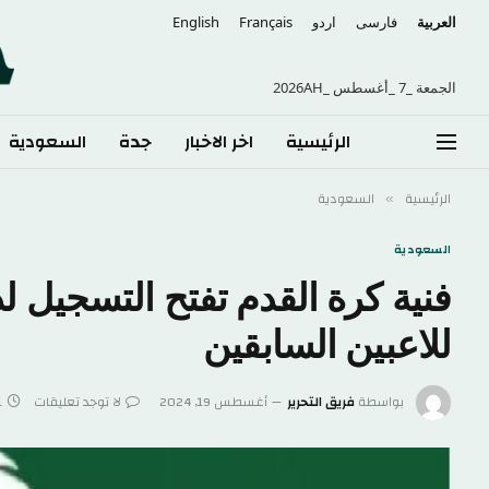
العربية
فارسی
اردو
Français
English
الجمعة _7 _أغسطس _2026AH
الرئيسية
اخر الاخبار
جدة
السعودية
الرئيسية
السعودية
»
السعودية
للاعبين السابقين
بواسطة
فريق التحرير
أغسطس 19, 2024
لا توجد تعليقات
1 د