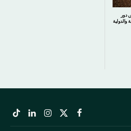
 دور
ة والدولية
فيسبوك
X
الانستغرام
لينكدإن
تيكتوك
(Twitter)