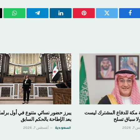
فيسبوك
تويتر
بينتيريست
لينكدإن
تيلقرام
واتسا
ية مكة للدفاع المشترك ليست
يبرز حضور نسائي متنوع في أول برل
ولا سباق تسلح
بعد الإطاحة بالحكم السابق
 2026
السعودية
أغسطس 7, 2026