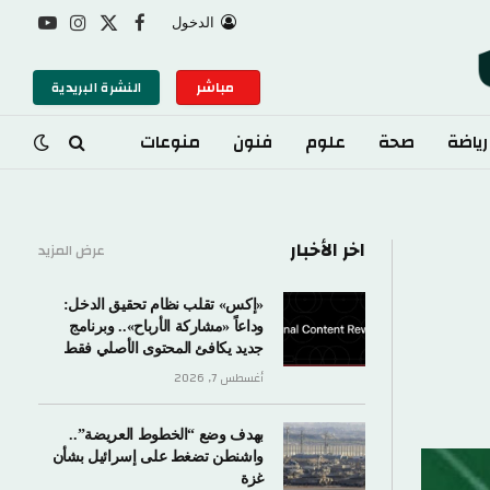
الدخول
X
فيسبوك
الانستغرام
يوتيوب
(Twitter)
مباشر
النشرة البريدية
رياضة
صحة
علوم
فنون
منوعات
اخر الأخبار
عرض المزيد
«إكس» تقلب نظام تحقيق الدخل:
وداعاً «مشاركة الأرباح».. وبرنامج
جديد يكافئ المحتوى الأصلي فقط
أغسطس 7, 2026
بهدف وضع “الخطوط العريضة”..
واشنطن تضغط على إسرائيل بشأن
غزة