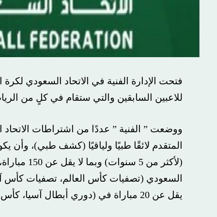
للاعبين السابقين والتي ستقام في كلٍ من الري
ووضعت ” الفنية ” عددًا من اشتراطات الاتحاد 
المتقدم لائقًا طبيًا ولياقيًا (كشف طبي)، وأن 
السعودي (تصفيات كأس العالم، تصفيات كأس آسيا
يقل عن 20 مباراة في (دوري أبطال آسيا، كأس العالم للأندية).