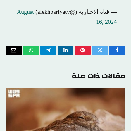
— قناة الإخبارية (@alekhbariyatv)
August
16, 2024
فيسبوك
تويتر
بينتيريست
لينكدإن
تيلقرام
واتساب
البريد
الإلكتر
مقالات ذات صلة