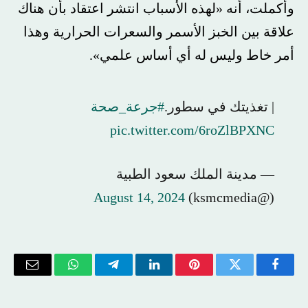
وأكملت، أنه «لهذه الأسباب انتشر اعتقاد بأن هناك
علاقة بين الخبز الأسمر والسعرات الحرارية وهذا
أمر خاط وليس له أي أساس علمي».
| تغذيتك في سطور.
#جرعة_صحة
pic.twitter.com/6roZlBPXNC
— مدينة الملك سعود الطبية
August 14, 2024
(@ksmcmedia)
فيسبوك
تويتر
بينتيريست
لينكدإن
تيلقرام
واتساب
البريد
الإلكتر