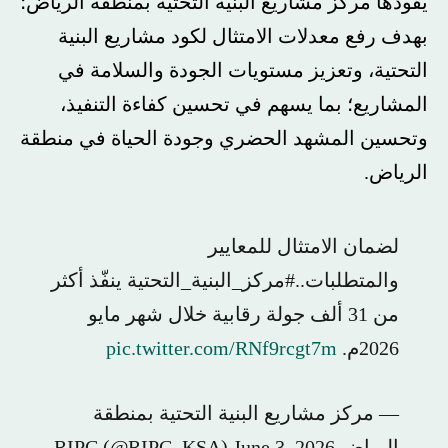
يقودها مركز مشاريع البنية التحتية بمنطقة الرياض؛
بهدف رفع معدلات الامتثال لكود مشاريع البنية
التحتية، وتعزيز مستويات الجودة والسلامة في
المشاريع؛ بما يسهم في تحسين كفاءة التنفيذ،
وتحسين المشهد الحضري وجودة الحياة في منطقة
الرياض.
لضمان الامتثال للمعايير
والمتطلبات..#مركز_البنية_التحتية ينفّذ أكثر
من 31 ألف جولة رقابية خلال شهر مايو
2026م.
pic.twitter.com/RNf9rcgt7m
— مركز مشاريع البنية التحتية بمنطقة
الرياض RIPC (@RIPC_KSA) June 3, 2026