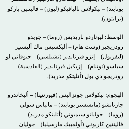
يونايتد) – نيكولاس تاليافيكو (ليون) – فالينتين باركو
(برايتون).
الوسط: ليوناردو باريديس (روما) – جويدو
رودريجيز (وست هام) – أليكسيس ماك أليستير
(ليفربول) – إنزو فيرنانديز (تشيلسي) – جيوفاني لو
سيلسو (توتنام) – إزيكيل فيرنانديز (القادسية) –
رودريجو دي بول (أتليتكو مدريد).
الهجوم: نيكولاس جونزاليس (فيورنتينا) – أليخاندرو
جارناتشو (مانشستر يونايتد) – ماتياس سولي
(روما) – جوليانو سيميوني (أتليتكو مدريد) –
فالينتين كاربوني (أولمبيك مارسيليا) – جوليان