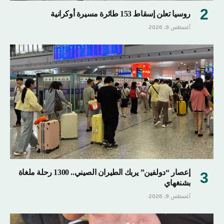
روسيا تعلن إسقاط 153 طائرة مسيرة أوكرانية
أغسطس 9, 2026
إعصار “دولفين” يربك الطيران الصيني.. 1300 رحلة ملغاة
بشنغهاي
أغسطس 9, 2026