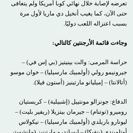
تعرضه لإصابة خلال نهائي كوبا أمريكا ولم يتعافى
حتى الآن، كما يغيب أنخيل دي ماريا لأول مرة
بسبب اعتزاله اللعب دوليًا.
وجاءت قائمة الأرجنتين كالتالي:
حراسة المرمى: والت بينيتيز (بي إس في) –
جيرونيمو رولي (أولمبيك مارسيليا) – خوان موسو
(أتالانتا) – إميليانو مارتينيز (أستون فيلا).
الدفاع: جونزالو مونتييل (إشبيلية) – كريستيان
روميرو (توتنام) – جيرمان بيتزيلا (ريفير بليت) –
ليونارو باريلدي (أولمبيك مارسيليا) – نيكولاس
أوتاميندي (بنفيكا) – ليساندرو مارتينيز (مانشستر