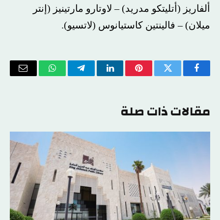
ألفاريز (أتليتكو مدريد) – لاوتارو مارتينيز (إنتر
ميلان) – فالينتين كاستيانوس (لاتسيو).
فيسبوك
تويتر
بينتيريست
لينكدإن
تيلقرام
واتساب
البريد
الإلكتر
مقالات ذات صلة