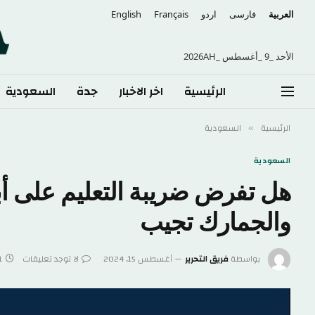
العربية
فارسی
اردو
Français
English
الأحد _9 _أغسطس _2026AH
الرئيسية
اخر الاخبار
جدة
السعودية
الرئيسية
السعودية
»
السعودية
هل تفرض ضريبة التعليم على أبن
والجمارك تجيب
بواسطة
فريق التحرير
أغسطس 15, 2024
لا توجد تعليقات
1 دقا