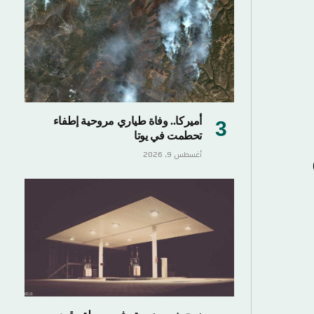
أميركا.. وفاة طياري مروحية إطفاء
تحطمت في يوتا
أغسطس 9, 2026