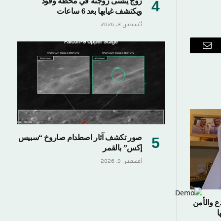
زوج ينسى زوجته في محطة وقود
ويكتشف غيابها بعد 6 ساعات
أغسطس 9, 2026
ب
البريد
الإلكتروني
صور تكشف آثار اصطدام صاروخ “سبيس
إكس” بالقمر
أغسطس 9, 2026
ع والأمن
ا