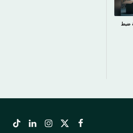
ة»: تسجيل 1059 حالة ضبط
فيسبوك
X
الانستغرام
لينكدإن
تيكتوك
(Twitter)