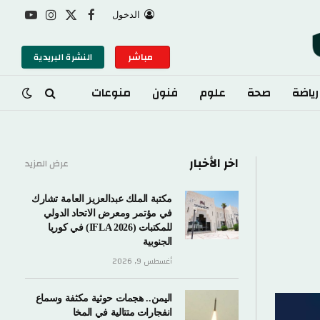
الدخول
X
فيسبوك
الانستغرام
يوتيوب
(Twitter)
مباشر
النشرة البريدية
رياضة
صحة
علوم
فنون
منوعات
اخر الأخبار
عرض المزيد
مكتبة الملك عبدالعزيز العامة تشارك
في مؤتمر ومعرض الاتحاد الدولي
للمكتبات (IFLA 2026) في كوريا
الجنوبية
أغسطس 9, 2026
اليمن.. هجمات حوثية مكثفة وسماع
انفجارات متتالية في المخا