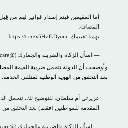
أما المقيمين فيتم إصدار فواتير لهم من قِ
المضافة.
يهمنا تقييمك: https://t.co/x5HvJkDyum
— اسأل الزكاة والضريبة والجمارك (@Zatca_care)
وأوضحت أن الدولة تتحمل ضريبة القيمة المضا
بعد التحقق من الهوية الوطنية لمتلقي الخدمة.
عزيزتي أم سلطان، للتوضيح لك، تتحمل الدو
المقدمة للمواطنين (فقط) بعد التحقق من ال
— اسأل الزكاة والضريبة والجمارك (@Zatca_care)