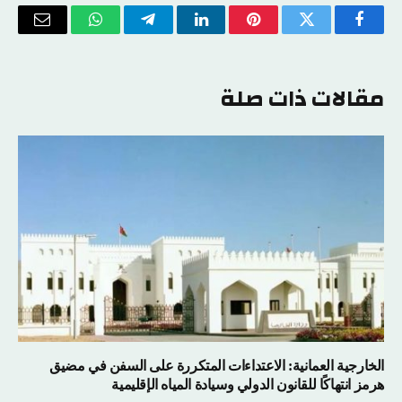
فيسبوك
تويتر
بينتيريست
لينكدإن
تيلقرام
واتساب
البريد
الإلكتر
مقالات ذات صلة
الخارجية العمانية: الاعتداءات المتكررة على السفن في مضيق
هرمز انتهاكًا للقانون الدولي وسيادة المياه الإقليمية