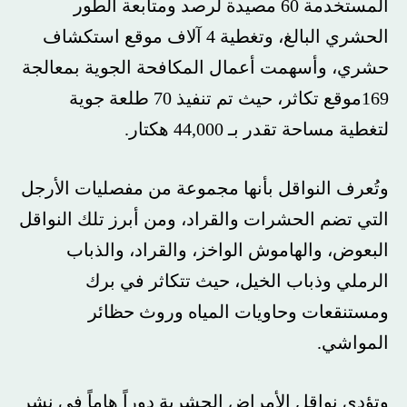
المستخدمة 60 مصيدة لرصد ومتابعة الطور
الحشري البالغ، وتغطية 4 آلاف موقع استكشاف
حشري، وأسهمت أعمال المكافحة الجوية بمعالجة
169موقع تكاثر، حيث تم تنفيذ 70 طلعة جوية
لتغطية مساحة تقدر بـ 44,000 هكتار.
وتُعرف النواقل بأنها مجموعة من مفصليات الأرجل
التي تضم الحشرات والقراد، ومن أبرز تلك النواقل
البعوض، والهاموش الواخز، والقراد، والذباب
الرملي وذباب الخيل، حيث تتكاثر في برك
ومستنقعات وحاويات المياه وروث حظائر
المواشي.
وتؤدي نواقل الأمراض الحشرية دوراً هاماً في نشر