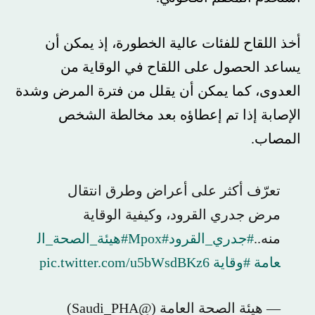
أخذ اللقاح للفئات عالية الخطورة، إذ يمكن أن
يساعد الحصول على اللقاح في الوقاية من
العدوى، كما يمكن أن يقلل من فترة المرض وشدة
الإصابة إذا تم إعطاؤه بعد مخالطة الشخص
المصاب.
تعرّف أكثر على أعراض وطرق انتقال
مرض جدري القرود، وكيفية الوقاية
منه..
#جدري_القرود
#Mpox
#هيئة_الصحة_ال
عامة
#وقاية
pic.twitter.com/u5bWsdBKz6
— هيئة الصحة العامة (@Saudi_PHA)