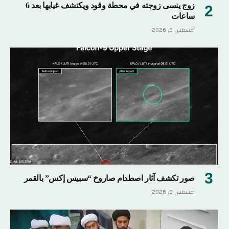
زوج ينسى زوجته في محطة وقود ويكتشف غيابها بعد 6
ساعات
أغسطس 9, 2026
صور تكشف آثار اصطدام صاروخ “سبيس إكس” بالقمر
أغسطس 9, 2026