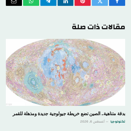
فيسبوك
تويتر
بينتيريست
لينكدإن
تيلقرام
واتساب
البريد
الإلكتر
مقالات ذات صلة
بدقة متناهية.. الصين تضع خريطة جيولوجية جديدة ومذهلة للقمر
تكنولوجيا
أغسطس 6, 2026