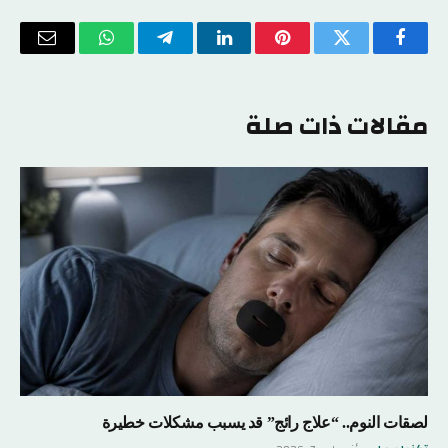
فيسبوك
تويتر
بينتيريست
لينكدإن
تيلقرام
واتساب
البريد
الإلكتر
مقالات ذات صلة
لصقات النوم.. “علاج رائج” قد يسبب مشكلات خطيرة