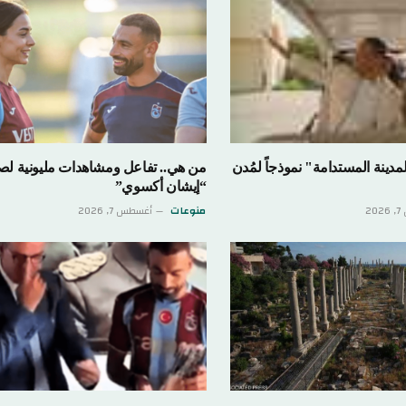
ينة المستدامة" نموذجاً لمُدن
من هي.. تفاعل ومشاهدات مليونية لص
“إيشان أكسوي”
2
منوعات
أغسطس 7, 2026