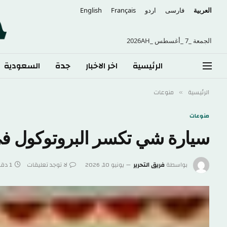
العربية
فارسی
اردو
Français
English
الجمعة _7 _أغسطس _2026AH
الرئيسية
اخر الاخبار
جدة
السعودية
الرئيسية
منوعات
»
منوعات
سيارة شي تكسر البروتوكول ف
بواسطة
فريق التحرير
يونيو 10, 2026
لا توجد تعليقات
1 دقائق