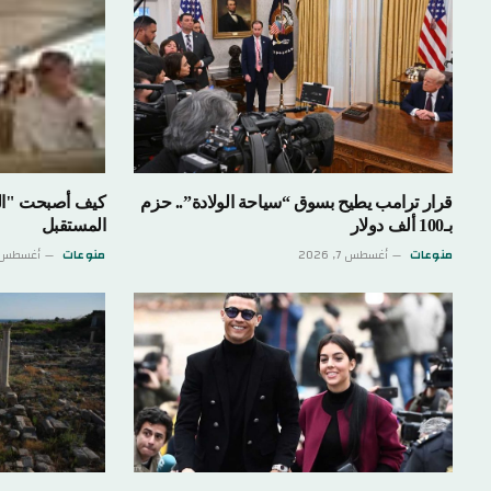
قرار ترامب يطيح بسوق “سياحة الولادة”.. حزم
كيف أصبحت "المد
بـ100 ألف دولار
المستقبل
منوعات
أغسطس 7, 2026
منوعات
أغسطس 7, 026