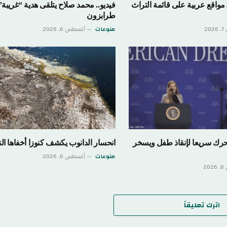
اليونسكو تدرج 3 مواقع عربية على قائمة التراث
فيديو.. محمد صلاح يتلقى هدية “غريبة
طرابزون
2
منوعات
أغسطس 6, 2026
تحرك سريعا لإنقاذ طفل ويسخر
انحسار الدانوب يكشف كنوزا أخفاها الن
منوعات
أغسطس 6, 2026
2
اترك تعليقاً