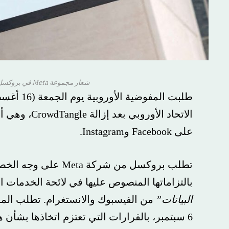
شعار مجموعة Meta في بروكسل، بلجيكا في 6 ديسمبر 2022.
الاتحاد الأوروبي بع
على Facebook وInstagram.
تطلب بروكسل من شركة Meta ع
بالتزاماتها المنصوص عليها في لائحة الخدمات الرقمية (DSA)، من 
البيانات”
من الفيسبوك والانستغرام. تطلب المفوضية ال
6 سبتمبر، بالقرارات التي تعتزم اتخاذها بشأن هذه القضية.