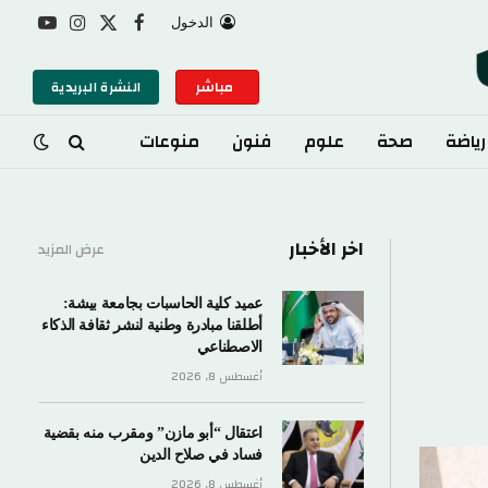
الدخول
X
فيسبوك
الانستغرام
يوتيوب
(Twitter)
مباشر
النشرة البريدية
صحة
علوم
فنون
منوعات
اخر الأخبار
عرض المزيد
عميد كلية الحاسبات بجامعة بيشة:
أطلقنا مبادرة وطنية لنشر ثقافة الذكاء
الاصطناعي
أغسطس 8, 2026
اعتقال “أبو مازن” ومقرب منه بقضية
فساد في صلاح الدين
أغسطس 8, 2026