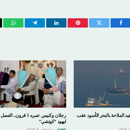
يسبوك
تويتر
بينتيريست
لينكدإن
تيلقرام
واتساب
الب
ال
ملاحة بالبحر الأسود عقب
رجلان وكنيس عمره 5 قرون.. الفصل الأخير
ليهود “كوتشي”
العالم
أغسطس 8, 2026