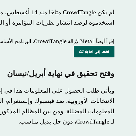
لم يكن CrowdTangle متاحًا 
استخدموه لرصد انتشار نظريات المؤامرة أو التحريض 
إقرأ أيضاً |
Meta لإزالة CrowdTangle، البرنامج الأساسي لاكتشاف المعلومات الخاطئة على Facebook وInstagram
أضف إلى اختياراتك
وفتح تحقيق في نهاية أبريل/نيسان
ويأتي طلب الحصول على المعلومات هذا في إطار تح
الانتخابات الأوروبية، ضد فيسبوك وإنستغرام، المشتب
المعلومات المضللة. ومن بين المظالم المذكورة، 
لـ CrowdTangle، دون حل بديل مناسب.