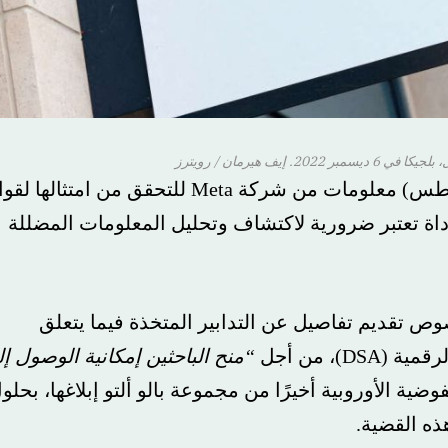
إيف هيرمان / رويترز
طلبت المفوضية الأوروبية يوم الجمعة (16 أغسطس) معلومات من شركة Meta للتحقق من امتثالها لقواعد
د إزالة CrowdTangle، وهي أداة تعتبر ضرورية لاكتشاف وتحليل المعلومات المضللة
لى وجه الخصوص تقديم تفاصيل عن التدابير المتخذة فيما يتعلق
أجل
“منح الباحثين إمكانية الوصول إلى
أوروبية أخيرًا من مجموعة بالو ألتو إبلاغها، بحلول