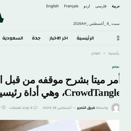
عربية
فارسی
اردو
Français
English
 _8 _أغسطس _2026AH
الرئيسية
اخر الاخبار
جدة
السعودية
الع
لرئيسية
العالم
»
لعالم
مر ميتا بشرح موقفه من قبل المفو
CrowdTang، وهي أداة رئيسية ضد المعلومات المضللة
بواسطة
فريق التحرير
أغسطس 18, 2024
لا توجد تعليقات
2 دقائق