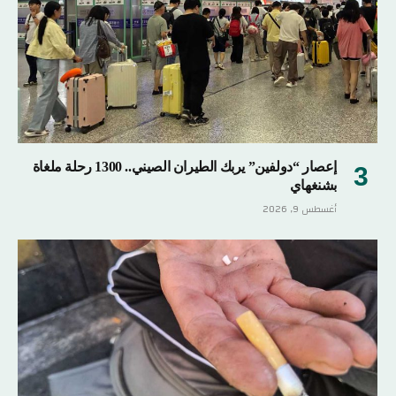
إعصار “دولفين” يربك الطيران الصيني.. 1300 رحلة ملغاة
بشنغهاي
أغسطس 9, 2026