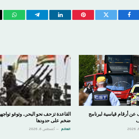
فيسبوك
تويتر
بينتيريست
لينكدإن
تيلقرام
واتسا
ف عن أرقام قياسية لبرنامج
القاعدة تزحف نحو البحر.. وتوغو تواجهه
ف
ضخم على حدودها
العالم
أغسطس 6, 2026