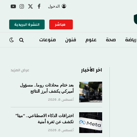
الدخول
X
فيسبوك
الانستغرام
يوتيوب
(Twitter)
مباشر
النشرة البريدية
رياضة
صحة
علوم
فنون
منوعات
اخر الأخبار
عرض المزيد
بعد ختام محادثات روما.. مسؤول
أميركي يكشف أبرز النتائج
أغسطس 6, 2026
اختراقات الذكاء الاصطناعي.. “ميتا”
تكشف عن ثغرة أمنية
أغسطس 6, 2026