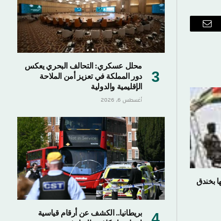
ب
البريد
الإلكتروني
محلل عسكري: التحالف البحري يعكس
دور المملكة في تعزيز أمن الملاحة
الإقليمية والدولية
أغسطس 6, 2026
ا بخندق
بريطانيا.. الكشف عن أرقام قياسية