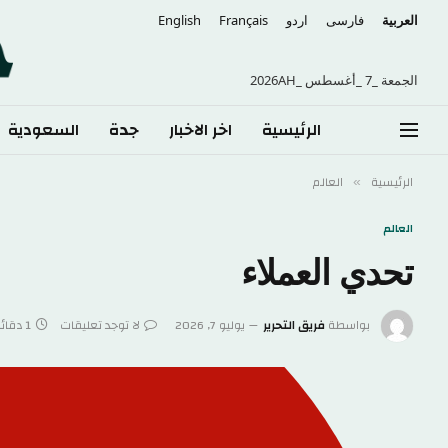
العربية
فارسی
اردو
Français
English
الجمعة _7 _أغسطس _2026AH
الرئيسية
اخر الاخبار
جدة
السعودية
الرئيسية
العالم
»
العالم
تحدي العملاء
بواسطة
فريق التحرير
يوليو 7, 2026
لا توجد تعليقات
1 دقائق