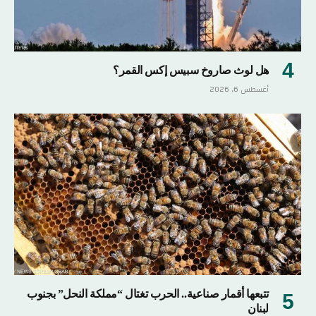
هل لوث صاروخ سبيس إكس القمر؟
أغسطس 6, 2026
تتبعها أقمار صناعية.. الحرب تغتال “مملكة النحل” بجنوب
لبنان