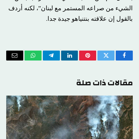
الشيء من صراعه المستمر مع لبنان”، لكنه أردف
بالقول إن علاقته بنتنياهو جيدة جدا.
فيسبوك
تويتر
بينتيريست
لينكدإن
تيلقرام
واتساب
البريد
الإلكتر
مقالات ذات صلة