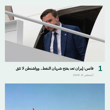
فانس: إيران تعد بفتح شريان النفط.. وواشنطن لا تثق
أغسطس 8, 2026